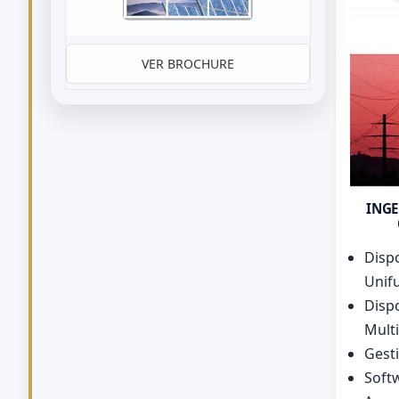
VER BROCHURE
INGE
Dispo
Unif
Dispo
Mult
Gest
Soft