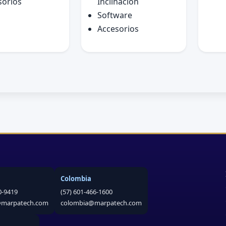
sorios
Inclinación
Software
Accesorios
Colombia
0-9419
(57) 601-466-1600
@marpatech.com
colombia@marpatech.com