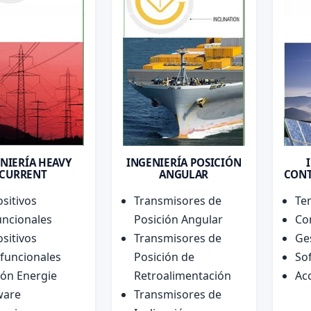
NIERÍA HEAVY
INGENIERÍA POSICIÓN
CURRENT
ANGULAR
CONT
sitivos
Transmisores de
Te
uncionales
Posición Angular
Co
sitivos
Transmisores de
Ge
ifuncionales
Posición de
So
ión Energie
Retroalimentación
Ac
ware
Transmisores de