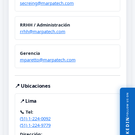
secreing@marpatech.com
RRHH / Administración
rrhh@marpatech.com
Gerencia
mparetto@marpatech.com
📍 Ubicaciones
FOLLOW US ON
📍 Lima
📞 Tel:
(51) 1-224-0092
LINKEDIN
(51) 1-224-9779
Dirección: