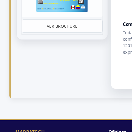
Con
VER BROCHURE
Toda
conf
1201
expr