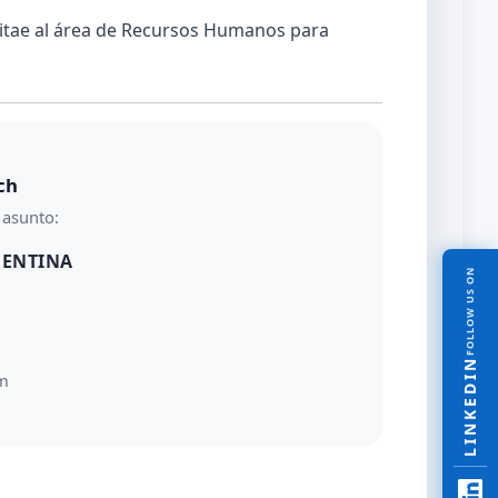
vitae al área de Recursos Humanos para
ch
 asunto:
GENTINA
FOLLOW US ON
LINKEDIN
m